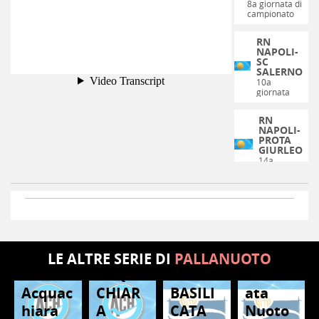
8a giornata di
campionato
RN
NAPOLI-
SC
SALERNO
10a
giornata
di...
RN
NAPOLI-
PROTA
GIURLEO
14a
giornata...
LE ALTRE SERIE DI
PALLANUOTO
ACQUA
Basilic
PALLANUOTO
PALLANUOTO
Acquac
CHIAR
BASILI
ata
PALLANUOTO
PALLANUOTO
hiara
A
CATA
Nuoto