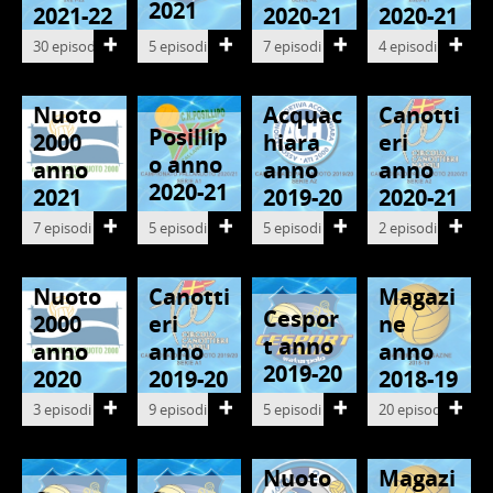
2021
2021-22
2020-21
2020-21
30 episodi
5 episodi
7 episodi
4 episodi
Basilic
PALLANUOTO
ata
Nuoto
Acquac
Canotti
PALLANUOTO
PALLANUOTO
Posillip
PALLANUOTO
2000
hiara
eri
o anno
anno
anno
anno
2020-21
2021
2019-20
2020-21
7 episodi
5 episodi
5 episodi
2 episodi
Basilic
Water
PALLANUOTO
PALLANUOTO
ata
Polo
Nuoto
Canotti
Magazi
PALLANUOTO
Cespor
PALLANUOTO
2000
eri
ne
t anno
anno
anno
anno
2019-20
2020
2019-20
2018-19
3 episodi
9 episodi
5 episodi
20 episodi
Water
PALLANUOTO
Polo
Nuoto
Magazi
PALLANUOTO