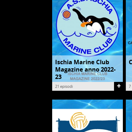
Ischia Marine Club
C
PALLANUOTO
P
Magazine anno 2022-
23
21 episodi
7