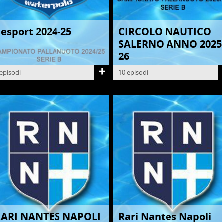
esport 2024-25
CIRCOLO NAUTICO
ALLANUOTO
PALLANUOTO
SALERNO ANNO 2025
26
 episodi
10 episodi
RARI NANTES NAPOLI
Rari Nantes Napoli
ALLANUOTO
PALLANUOTO