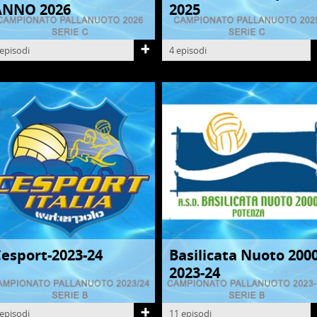
ANNO 2026
2025
 episodi
4 episodi
esport-2023-24
Basilicata Nuoto 200
ALLANUOTO
PALLANUOTO
2023-24
 episodi
11 episodi