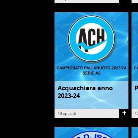
Acquachiara anno
P
PALLANUOTO
P
2023-24
18 episodi
1