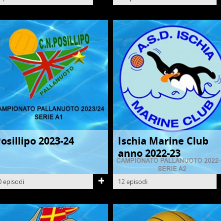
osillipo 2023-24
Ischia Marine Club
ALLANUOTO
PALLANUOTO
anno 2022-23
0 episodi
12 episodi