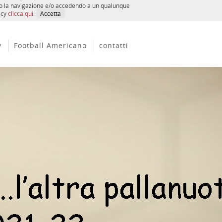
ando la navigazione e/o accedendo a un qualunque
icy
clicca qui
.
Accetta
y
Football Americano
contatti