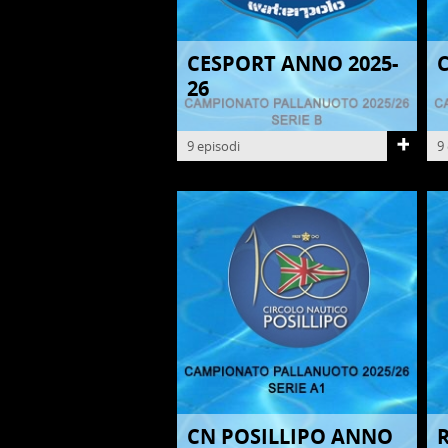
CESPORT ANNO 2025-
C
PALLANUOTO
P
26
9 episodi
9
CN POSILLIPO ANNO
PALLANUOTO
P