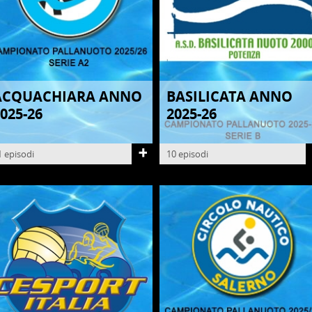
ACQUACHIARA ANNO
BASILICATA ANNO
ALLANUOTO
PALLANUOTO
025-26
2025-26
1 episodi
10 episodi