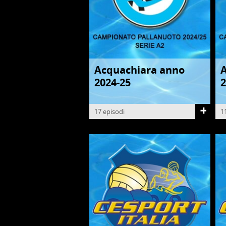
Acquachiara anno
PALLANUOTO
P
2024-25
2
17 episodi
1